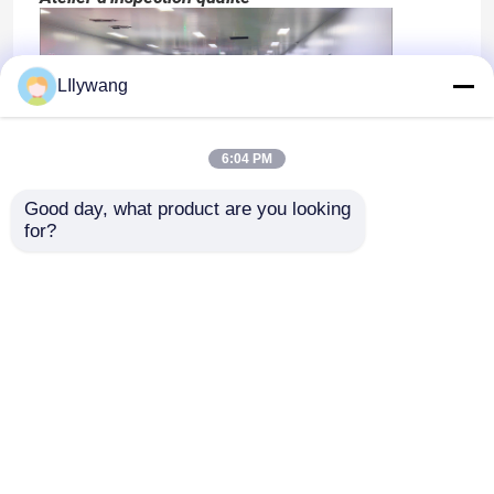
LIlywang
6:04 PM
Good day, what product are you looking 
for?
À la maison
Aperçu
Au sujet de nous
Contactez-nous
Produits
Desktop Site
Plan du site
Politique de confidentialité
À propos de nous