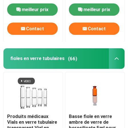
met en bouteille 20ml
en verre 50ml avec le
30ml 50ml 100ml
bouchon en
meilleur prix
meilleur prix
caoutchouc
Visite de l'usine
Contact
Contact
Contrôle de la qualité
Nous contacter
fioles en verre tubulaires
(66)
Nouvelles
Blog
Flacon en verre borosilicaté
Produits médicaux
Basse fiole en verre
Vials en verre tubulaire
ambre de verre de
fioles en verre tubulaires
transparent Vial en
borosilicate 5ml pour