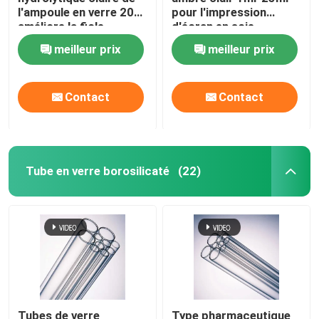
l'ampoule en verre 20ml
pour l'impression
améliore la fiole
d'écran en soie
Bouchon en aluminium pour flacon
d'ampoule de stabilité
d'injection
meilleur prix
meilleur prix
de drogue
Tube en verre ambré
Contact
Contact
Bouteille de liquide oral
Tube en verre borosilicaté
(22)
Tubes de verre
Type pharmaceutique