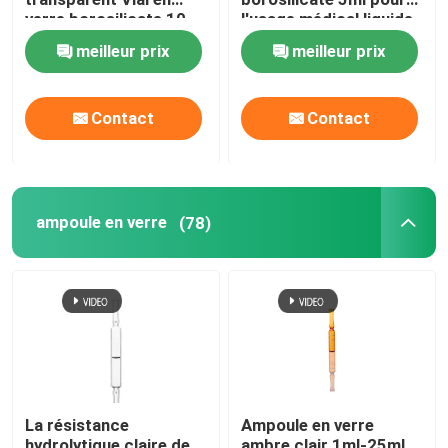
verre borosilicate 10
l'usage médical liquide
ml 20 ml
pharmaceutique
meilleur prix
meilleur prix
ampoule en verre
Tube en verre borosilicaté
Contact
Contact
Flacon en verre moulé
ampoule en verre
(78)
Bouchon en caoutchouc de Bromobutyl
Capuchon en plastique en aluminium
Flacons en verre à bouchon à vis
La résistance
Ampoule en verre
Tube en verre transparent
hydrolytique claire de
ambre clair 1ml-25ml