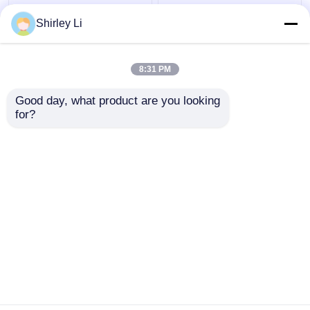
10ml 30ml 100ml
Flacon en verre moulé
Bouteille de réactif en
de 5 ml à 100 ml avec
Shirley Li
verre ambré Bouteille
traitement au soufre
en verre antibiotique
moulée
8:31 PM
meilleur prix
meilleur prix
Good day, what product are you looking 
for?
Contact
Contact
Regardez plus
Aperçu
Au sujet de nous
Contactez-nous
Desktop Site
Plan du site
Politique de confidentialité