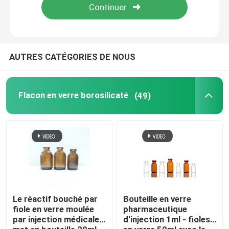
AUTRES CATÉGORIES DE NOUS
Flacon en verre borosilicaté
(49)
À la maison
Produits
Le réactif bouché par
Bouteille en verre
fiole en verre moulée
pharmaceutique
par injection médicale
d'injection 1ml - fioles
À propos de nous