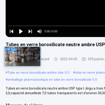
Loaded
:
0%
0:00
/
0:00
Play
Play
Play
Mute
Current
Duration
next
next
Tubes en verre borosilicate neutre ambre USP 
Time
Tube en verre borosilicaté
2025-04-05
559 points
#
Tube en verre borosilicate ambre clair 5.0
#
tube en verre phar
#
emballage pharmaceutique en tube en verre borosilicate 5.0
Tubes en verre borosilicate neutre ambre USP type I Jingu a trois
5,0,capacité annuellede 7,0 tubes transparents est d'environ 30,000 
Messages de visiteur