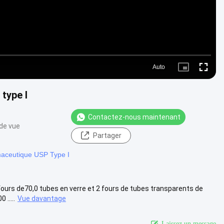
Auto
Picture-
Fullscre
in-
Picture
type I
Contactez-nous maintenant
 de vue
Partager
maceutique USP Type I
 fours de70,0 tubes en verre et 2 fours de tubes transparents de
.....
Vue davantage
Laissez un message