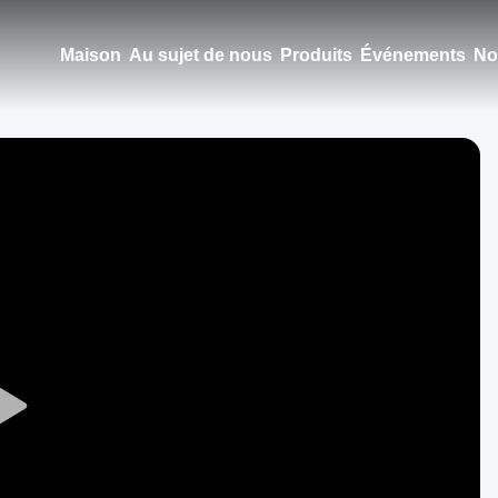
Maison
Au sujet de nous
Produits
Événements
No
Play
Video