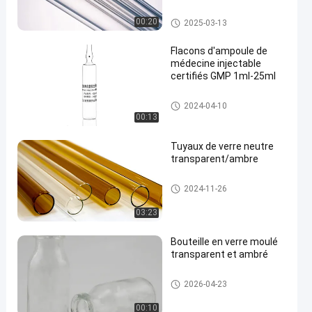
Tube en verre borosilicaté
00:20
2025-03-13
Flacons d'ampoule de
médecine injectable
certifiés GMP 1ml-25ml
en
ampoule en verre
2024-04-10
00:13
Tuyaux de verre neutre
transparent/ambre
Tube en verre borosilicaté
2024-11-26
03:23
Bouteille en verre moulé
transparent et ambré
Flacon en verre moulé
2026-04-23
00:10