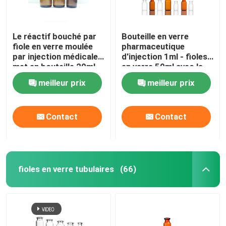
Le réactif bouché par
Bouteille en verre
fiole en verre moulée
pharmaceutique
par injection médicale
d'injection 1ml - fioles
met en bouteille 20ml
en verre 50ml avec le
30ml 50ml 100ml
bouchon en
meilleur prix
meilleur prix
caoutchouc
Contact
Contact
fioles en verre tubulaires
(66)