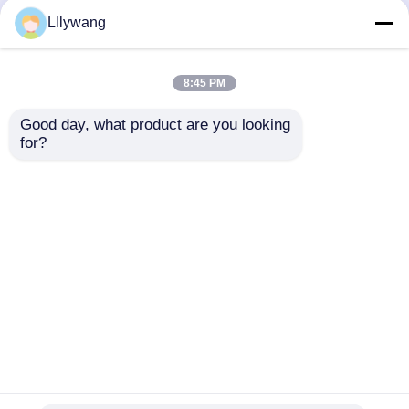
Aperçu
Au sujet de nous
Contactez-nous
LIlywang
Desktop Site
Plan du site
Politique de confidentialité
8:45 PM
Good day, what product are you looking 
Qualité
Flacon en verre borosilicaté
Usine De
for?
Chine.Copyright © 2026 CHENGDU JINGU
PHARMA-PACK CO.,LTD.. All Rights Reserved.