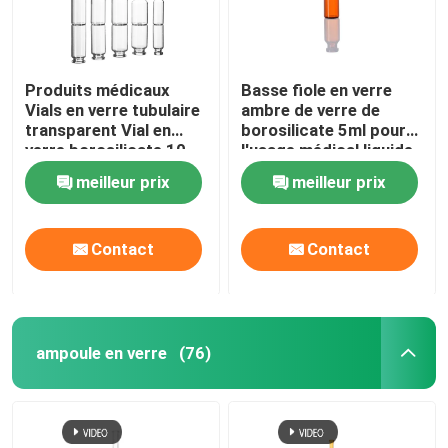
Produits médicaux
Basse fiole en verre
Vials en verre tubulaire
ambre de verre de
transparent Vial en
borosilicate 5ml pour
verre borosilicate 10
l'usage médical liquide
ml 20 ml
pharmaceutique
meilleur prix
meilleur prix
Contact
Contact
ampoule en verre
(76)