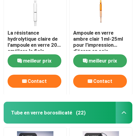
La résistance
Ampoule en verre
hydrolytique claire de
ambre clair 1ml-25ml
l'ampoule en verre 20ml
pour l'impression
améliore la fiole
d'écran en soie
d'ampoule de stabilité
d'injection
meilleur prix
meilleur prix
de drogue
Contact
Contact
Tube en verre borosilicaté
(22)