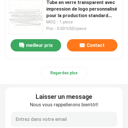
Tube en verre transparent avec
impression de logo personnalisé
ampoule en verre
pour la production standard
GMP de 6 milliards d'ampoules et
MOQ：1 piece
flacons
Prix：0.001USD/piece
Tube en verre borosilicaté
meilleur prix
Contact
Flacon en verre moulé
Bouchon en caoutchouc de Bromobutyl
Regardez plus
Capuchon en plastique en aluminium
Laisser un message
Nous vous rappellerons bientôt!
Flacons en verre à bouchon à vis
Tube en verre transparent