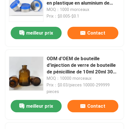
en plastique en aluminium de
secousse de 26mm
MOQ：1000 morceaux
Visite de l'usine
Prix：$0.005-$0.1
meilleur prix
Contact
Contrôle de la qualité
Nous contacter
ODM d'OEM de bouteille
d'injection de verre de bouteille
Nouvelles
de pénicilline de 10ml 20ml 30ml
50ml 100ml
MOQ：10000 morceaux
Prix：$0.03/pieces 10000-299999
Blogs
pieces
meilleur prix
Contact
Flacon en verre borosilicaté
fioles en verre tubulaires