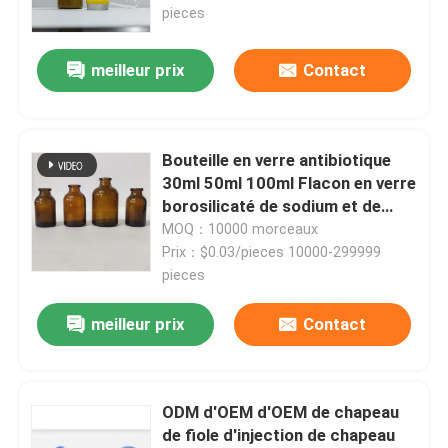
pieces
meilleur prix
Contact
Bouteille en verre antibiotique
30ml 50ml 100ml Flacon en verre
borosilicaté de sodium et de
calcium moulé
MOQ：10000 morceaux
Prix：$0.03/pieces 10000-299999
pieces
À la maison
meilleur prix
Contact
Produits
ODM d'OEM d'OEM de chapeau
de fiole d'injection de chapeau
À propos de nous