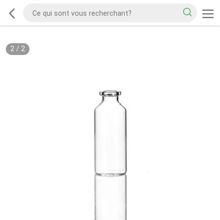
2
/
2