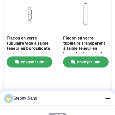
Visite de l'usine
Contrôle de la qualité
Flacon en verre
Flacon en verre
tubulaire vide à faible
tubulaire transparent
Nous contacter
teneur en borosilicate
à faible teneur en
ambre transparent de
borosilicate de 7 ml
1 ml
envoyer une
envoyer une
Nouvelles
demande
demande
Blogs
Flacon en verre borosilicaté
Stephy Jiang
fioles en verre tubulaires