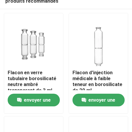
produits recommandés
Flacon en verre
Flacon d'injection
tubulaire borosilicaté
médicale à faible
neutre ambré
teneur en borosilicate
transparent de 3 ml
de 20 ml
À la maison
avec une résistance
envoyer une
envoyer une
hydrolytique
supérieure
Produits
demande
demande
À propos de nous