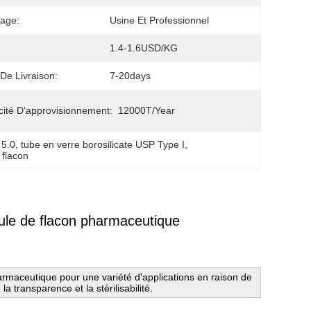
age:
Usine Et Professionnel
1.4-1.6USD/KG
 De Livraison:
7-20days
ité D'approvisionnement:
12000T/year
 5.0
, 
tube en verre borosilicate USP Type I
, 
 flacon
ule de flacon pharmaceutique
harmaceutique pour une variété d'applications en raison de
 transparence et la stérilisabilité.