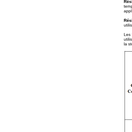
Rés
temp
appl
Rés
util
Les 
util
la st