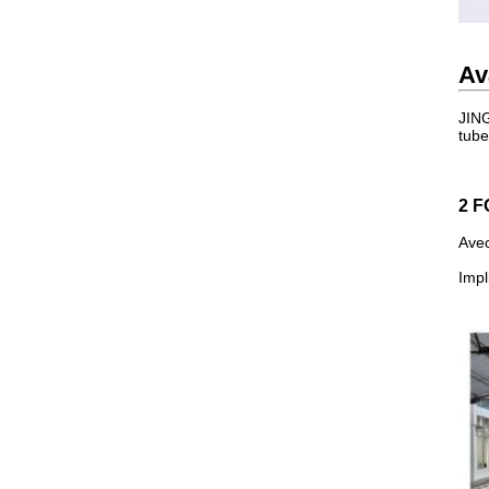
Av
JING
tube
2 
Avec
Impl