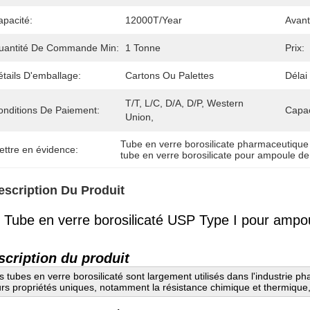
apacité:
12000T/year
Avant
uantité De Commande Min:
1 Tonne
Prix:
tails D'emballage:
Cartons Ou Palettes
Délai
T/T, L/C, D/A, D/P, Western 
onditions De Paiement:
Capac
Union,
Tube en verre borosilicate pharmaceutique
ettre en évidence:
tube en verre borosilicate pour ampoule de
escription Du Produit
 Tube en verre borosilicaté USP Type I pour ampo
scription du produit
s tubes en verre borosilicaté sont largement utilisés dans l'industrie p
urs propriétés uniques, notamment la résistance chimique et thermique, la