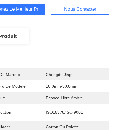
nez Le Meilleur Prix
Nous Contacter
Produit
De Marque
Chengdu Jingu
ro De Modèle
10.0mm-30.0mm
ur:
Espace Libre Ambre
ication:
ISO15378/ISO 9001
lage:
Carton Ou Palette