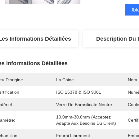
Obte
Les Informations Détaillées
Description Du 
es Informations Détaillées
eu D'origine
La Chine
Nom 
rtification
ISO 15378 & ISO 9001
Numé
tériel:
Verre De Borosilicate Neutre
Coule
10.0mm-30.0mm (acceptez 
iamètre:
Certif
Adapté Aux Besoins Du Client)
hantillon:
Fourni Librement
Embal