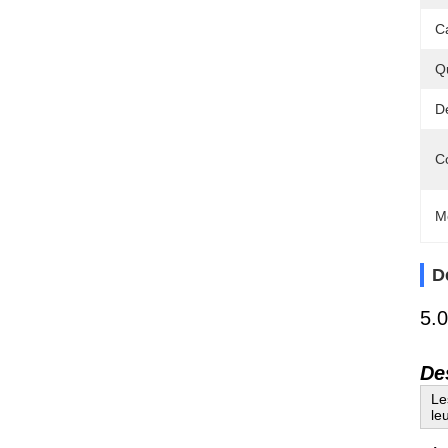
C
Q
Dé
C
M
D
5.0
De
Le
le