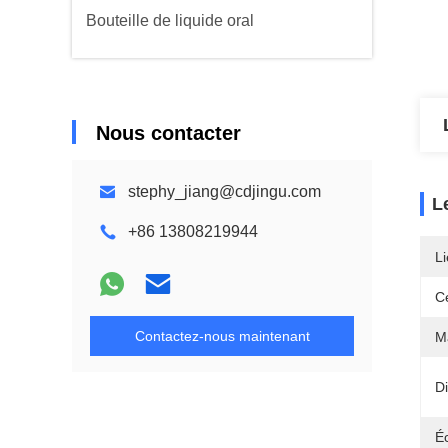
Bouteille de liquide oral
Nous contacter
stephy_jiang@cdjingu.com
L
+86 13808219944
Li
Ce
Contactez-nous maintenant
Ma
D
Éc