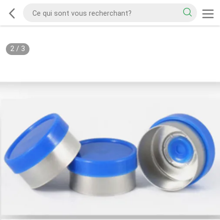
2
/
3