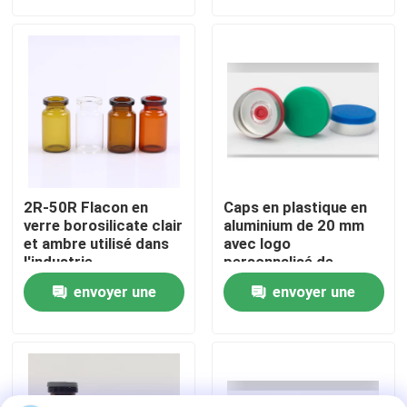
demande
demande
Visite de l'usine
Contrôle de la qualité
Nous contacter
2R-50R Flacon en
Caps en plastique en
Nouvelles
verre borosilicate clair
aluminium de 20 mm
et ambre utilisé dans
avec logo
l'industrie
personnalisé de
pharmaceutique
couleur différente
Blogs
envoyer une
envoyer une
demande
demande
Flacon en verre borosilicaté
fioles en verre tubulaires