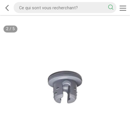
2
/
5