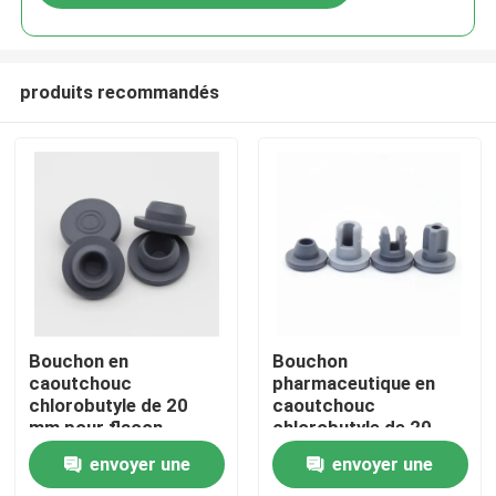
produits recommandés
À la maison
Bouchon en
Bouchon
caoutchouc
pharmaceutique en
chlorobutyle de 20
caoutchouc
Produits
mm pour flacon
chlorobutyle de 20
d'injection ISO9001
mm pour la
envoyer une
envoyer une
lyophilisation
À propos de nous