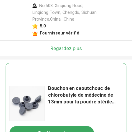
No.508, Xinqiong Road,
Linqiong Town, Chengdu, Sichuan
Province,China. ,Chine
5.0
Fournisseur vérifié
Regardez plus
Bouchon en caoutchouc de
chlorobutyle de médecine de
13mm pour la poudre stérile
d'injection