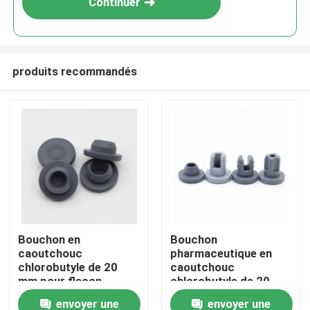
Continuer
produits recommandés
À la maison
Bouchon en
Bouchon
caoutchouc
pharmaceutique en
Produits
chlorobutyle de 20
caoutchouc
mm pour flacon
chlorobutyle de 20
d'injection ISO9001
mm pour la
envoyer une
envoyer une
À propos de nous
lyophilisation