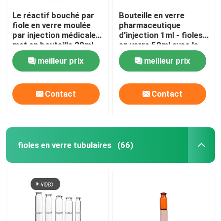
Le réactif bouché par
Bouteille en verre
fiole en verre moulée
pharmaceutique
par injection médicale
d'injection 1ml - fioles
met en bouteille 20ml
en verre 50ml avec le
30ml 50ml 100ml
bouchon en
meilleur prix
meilleur prix
caoutchouc
Contact
Contact
fioles en verre tubulaires
(66)