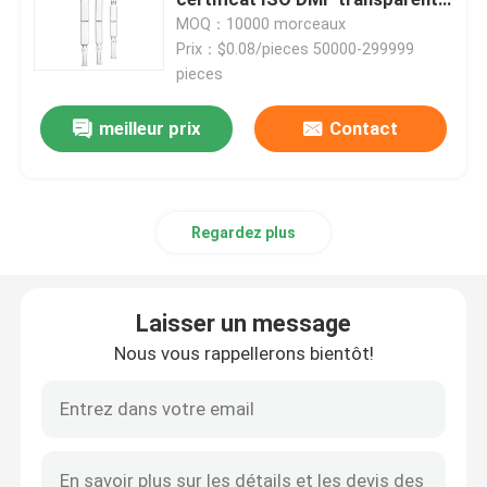
de 20 ml
MOQ：10000 morceaux
Prix：$0.08/pieces 50000-299999
ampoule en verre
pieces
Tube en verre borosilicaté
meilleur prix
Contact
Flacon en verre moulé
Regardez plus
Bouchon en caoutchouc de Bromobutyl
Laisser un message
Capuchon en plastique en aluminium
Nous vous rappellerons bientôt!
Flacons en verre à bouchon à vis
Tube en verre transparent