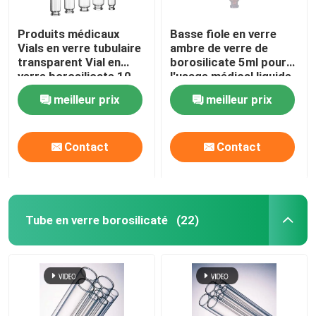
Produits médicaux
Basse fiole en verre
Vials en verre tubulaire
ambre de verre de
transparent Vial en
borosilicate 5ml pour
verre borosilicate 10
l'usage médical liquide
ml 20 ml
pharmaceutique
meilleur prix
meilleur prix
Contact
Contact
Tube en verre borosilicaté
(22)