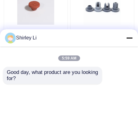
bouchon en
Bouchon
caoutchouc
pharmaceutique en
Shirley Li
bromobutyle gris de 20
caoutchouc
mm pour la poudre
chlorobutyle de 20 mm
stérile d'injection
pour la lyophilisation
5:59 AM
meilleur prix
meilleur prix
Good day, what product are you looking 
for?
Contact
Contact
Regardez plus
Aperçu
Au sujet de nous
Contactez-nous
Desktop Site