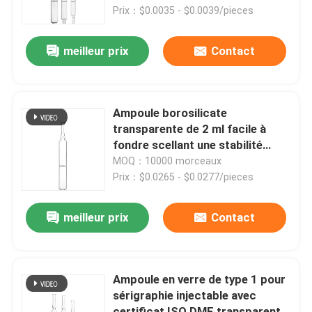
Prix：$0.0035 - $0.0039/pieces
Visite de l'usine
meilleur prix
Contact
Contrôle de la qualité
Ampoule borosilicate
Nous contacter
transparente de 2 ml facile à
fondre scellant une stabilité
chimique supérieure
MOQ：10000 morceaux
Nouvelles
Prix：$0.0265 - $0.0277/pieces
Blog
meilleur prix
Contact
Flacon en verre borosilicaté
Ampoule en verre de type 1 pour
sérigraphie injectable avec
fioles en verre tubulaires
certificat ISO DMF transparent