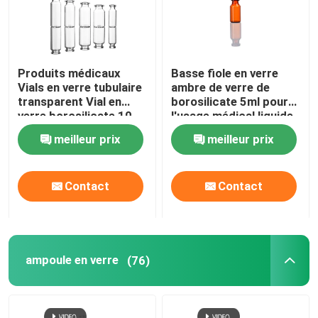
Produits médicaux
Basse fiole en verre
Vials en verre tubulaire
ambre de verre de
transparent Vial en
borosilicate 5ml pour
verre borosilicate 10
l'usage médical liquide
ml 20 ml
pharmaceutique
meilleur prix
meilleur prix
Contact
Contact
ampoule en verre
(76)