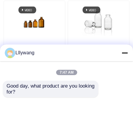
10ml 30ml 100ml
Flacon en verre moulé
Bouteille de réactif en
de 5 ml à 100 ml avec
LIlywang
verre ambré Bouteille
traitement au soufre
en verre antibiotique
moulée
7:47 AM
meilleur prix
meilleur prix
Good day, what product are you looking 
for?
Contact
Contact
Regardez plus