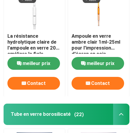
La résistance
Ampoule en verre
hydrolytique claire de
ambre clair 1ml-25ml
l'ampoule en verre 20ml
pour l'impression
améliore la fiole
d'écran en soie
d'ampoule de stabilité
d'injection
meilleur prix
meilleur prix
de drogue
Contact
Contact
Tube en verre borosilicaté
(22)