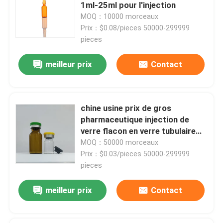
1ml-25ml pour l'injection
MOQ：10000 morceaux
Visite de l'usine
Prix：$0.08/pieces 50000-299999
pieces
Contrôle de la qualité
meilleur prix
Contact
Nous contacter
chine usine prix de gros
pharmaceutique injection de
Nouvelles
verre flacon en verre tubulaire
flacon en verre borosilicaté
MOQ：50000 morceaux
Blogs
Prix：$0.03/pieces 50000-299999
pieces
Flacon en verre borosilicaté
meilleur prix
Contact
fioles en verre tubulaires