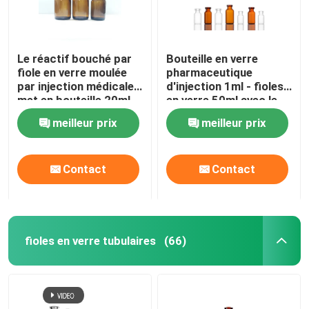
Le réactif bouché par
Bouteille en verre
fiole en verre moulée
pharmaceutique
par injection médicale
d'injection 1ml - fioles
met en bouteille 20ml
en verre 50ml avec le
30ml 50ml 100ml
bouchon en
meilleur prix
meilleur prix
caoutchouc
Contact
Contact
fioles en verre tubulaires
(66)