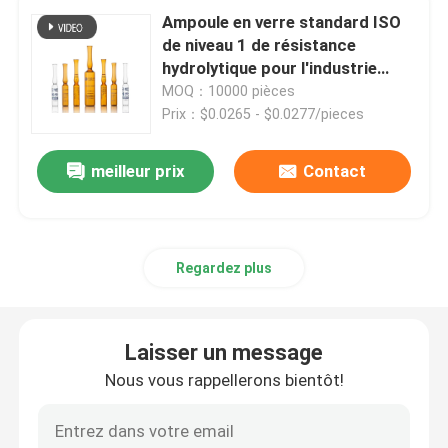
Ampoule en verre standard ISO
de niveau 1 de résistance
ampoule en verre
hydrolytique pour l'industrie
pharmaceutique
MOQ：10000 pièces
Prix：$0.0265 - $0.0277/pieces
Tube en verre borosilicaté
meilleur prix
Contact
Flacon en verre moulé
Bouchon en caoutchouc de Bromobutyl
Regardez plus
Capuchon en plastique en aluminium
Laisser un message
Flacons en verre à bouchon à vis
Nous vous rappellerons bientôt!
Tube en verre transparent