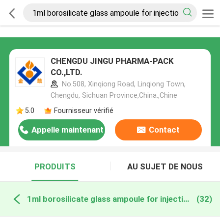
CHENGDU JINGU PHARMA-PACK
CO.,LTD.
No.508, Xinqiong Road, Linqiong Town,
Chengdu, Sichuan Province,China.,Chine
5.0
Fournisseur vérifié
Appelle maintenant
Contact
PRODUITS
AU SUJET DE NOUS
1ml borosilicate glass ampoule for injection fabrication en ligne
(32)