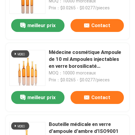
norme ISO YBB
MOQ：10000 morceaux
Prix：$0.0265 - $0.0277/pieces
meilleur prix
Contact
Médecine cosmétique Ampoule
de 10 ml Ampoules injectables
en verre borosilicaté
transparent
MOQ：10000 morceaux
Prix：$0.0265 - $0.0277/pieces
À la maison
meilleur prix
Contact
Produits
Bouteille médicale en verre
d'ampoule d'ambre d'ISO9001
À propos de nous