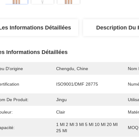
Les Informations Détaillées
Description Du 
es Informations Détaillées
eu D'origine
Chengdu, Chine
Nom 
rtification
ISO9001/DMF 28775
Numé
om De Produit:
Jingu
Utilis
ouleur:
Clair
Matér
1 Ml 2 Ml 3 Ml 5 Ml 10 Ml 20 Ml 
apacité:
MOQ
25 Ml