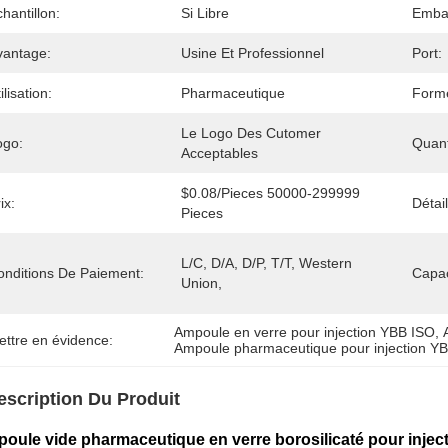
hantillon:
Si Libre
Embal
vantage:
Usine Et Professionnel
Port:
ilisation:
Pharmaceutique
Form
Le Logo Des Cutomer 
ogo:
Quan
Acceptables
$0.08/pieces 50000-299999 
ix:
Détai
Pieces
L/C, D/A, D/P, T/T, Western 
onditions De Paiement:
Capac
Union,
Ampoule en verre pour injection YBB ISO
, 
ettre en évidence:
Ampoule pharmaceutique pour injection Y
escription Du Produit
oule vide pharmaceutique en verre borosilicaté pour inje