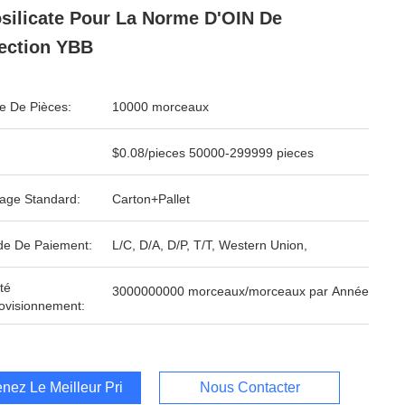
silicate Pour La Norme D'OIN De
jection YBB
 De Pièces:
10000 morceaux
$0.08/pieces 50000-299999 pieces
age Standard:
Carton+Pallet
e De Paiement:
L/C, D/A, D/P, T/T, Western Union,
té
3000000000 morceaux/morceaux par Année
ovisionnement:
nez Le Meilleur Prix
Nous Contacter