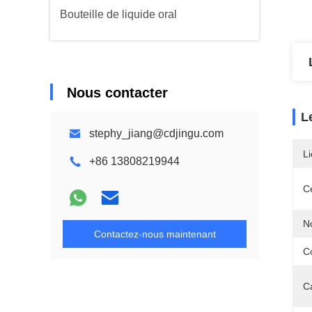
Bouteille de liquide oral
Nous contacter
L
stephy_jiang@cdjingu.com
Li
+86 13808219944
Ce
N
Contactez-nous maintenant
C
C