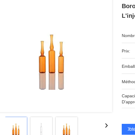
Boro
L'in
Nombre
Prix:
Emball
Méthod
Capaci
D'appr
Obte