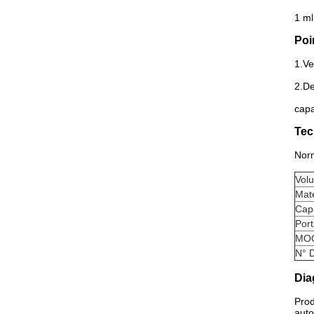
1 ml
Poi
1.Ve
2.
De
capa
Tec
Nor
Vol
Maté
Cap
Port
MO
N° 
Dia
Prod
auto