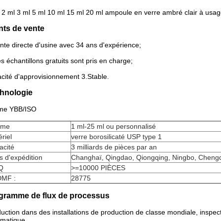
 2 ml 3 ml 5 ml 10 ml 15 ml 20 ml ampoule en verre ambré clair à us
nts de vente
nte directe d'usine avec 34 ans d'expérience;
s échantillons gratuits sont pris en charge;
cité d'approvisionnement 3.Stable.
hnologie
me YBB/ISO
ume
1 ml-25 ml ou personnalisé
riel
verre borosilicaté USP type 1
acité
3 milliards de pièces par an
s d'expédition
Changhaï, Qingdao, Qiongqing, Ningbo, Cheng
Q
>=10000 PIÈCES
DMF :
28775
gramme de flux de processus
uction dans des installations de production de classe mondiale, inspe
matique.