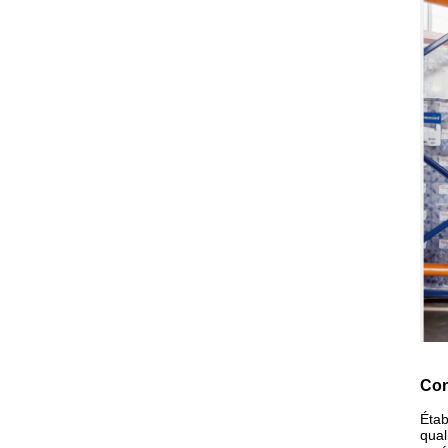
Con
Étab
qual