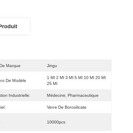
Produit
De Marque
Jingu
1 Ml 2 Ml 3 Ml 5 Ml 10 Ml 20 Ml 
ro De Modèle
25 Ml
ation Industrielle:
Médecine, Pharmaceutique
iel:
Verre De Borosilicate
:
10000pcs