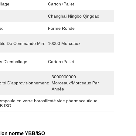
lage:
Carton+Pallet
Changhaï Ningbo Qingdao
e:
Forme Ronde
tité De Commande Min:
10000 Morceaux
ls D'emballage:
Carton+Pallet
3000000000 
ité D'approvisionnement:
Morceaux/morceaux Par   
Année
Ampoule en verre borosilicaté vide pharmaceutique
, 
BB ISO
ction norme YBB/ISO