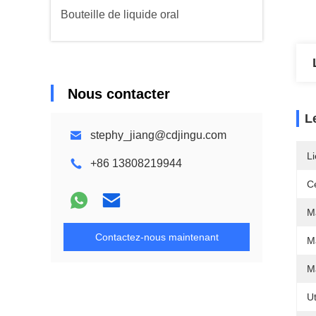
Bouteille de liquide oral
Nous contacter
L
stephy_jiang@cdjingu.com
Li
+86 13808219944
Ce
Ma
Contactez-nous maintenant
M
Ma
Ut