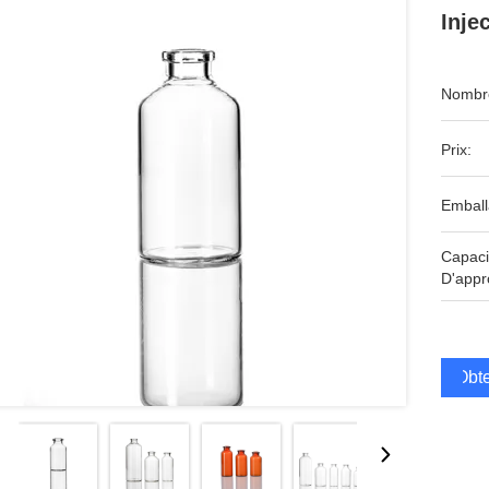
Inje
Nombre
Prix:
Emball
Capaci
D'appr
Obte