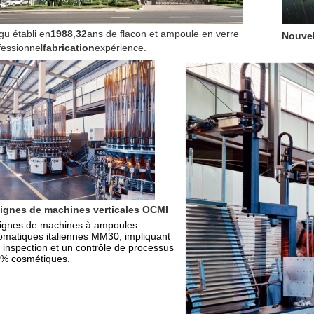
gu établi en
1988
,
32
ans de flacon et ampoule en verre 
Nouvel
fessionnel
fabrication
expérience.
lignes de machines verticales OCMI
lignes de machines à ampoules 
omatiques italiennes MM30, impliquant 
 inspection et un contrôle de processus 
% cosmétiques.