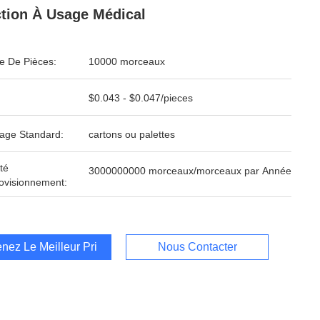
ction À Usage Médical
 De Pièces:
10000 morceaux
$0.043 - $0.047/pieces
age Standard:
cartons ou palettes
té
3000000000 morceaux/morceaux par Année
ovisionnement:
nez Le Meilleur Prix
Nous Contacter