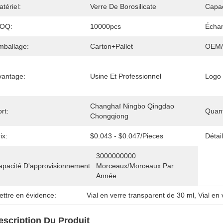
tériel:
Verre De Borosilicate
Capac
OQ:
10000pcs
Échan
mballage:
Carton+Pallet
OEM
vantage:
Usine Et Professionnel
Logo 
Changhaï Ningbo Qingdao 
rt:
Quan
Chongqiong
ix:
$0.043 - $0.047/pieces
Détai
3000000000 
apacité D'approvisionnement:
Morceaux/morceaux Par   
Année
ettre en évidence:
Vial en verre transparent de 30 ml
, 
Vial en
escription Du Produit