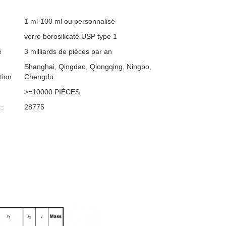
1 ml-100 ml ou personnalisé
verre borosilicaté USP type 1
é
3 milliards de pièces par an
Shanghai, Qingdao, Qiongqing, Ningbo,
tion
Chengdu
>=10000 PIÈCES
:
28775