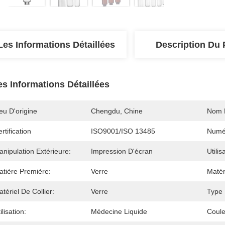
Les Informations Détaillées
Description Du 
es Informations Détaillées
eu D'origine
Chengdu, Chine
Nom 
rtification
ISO9001/ISO 13485
Numé
nipulation Extérieure:
Impression D'écran
Utilis
atière Première:
Verre
Matér
tériel De Collier:
Verre
Type 
ilisation:
Médecine Liquide
Coule