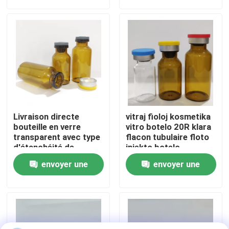
demande
demande
Visite de l'usine
Contrôle de la qualité
Nous contacter
Livraison directe
vitraj fioloj kosmetika
Nouvelles
bouteille en verre
vitro botelo 20R klara
transparent avec type
flacon tubulaire floto
d'étanchéité de
injekto botelo
bouchon en
Blogs
envoyer une
envoyer une
caoutchouc
demande
demande
Flacon en verre borosilicaté
fioles en verre tubulaires