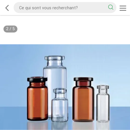
2
/
5