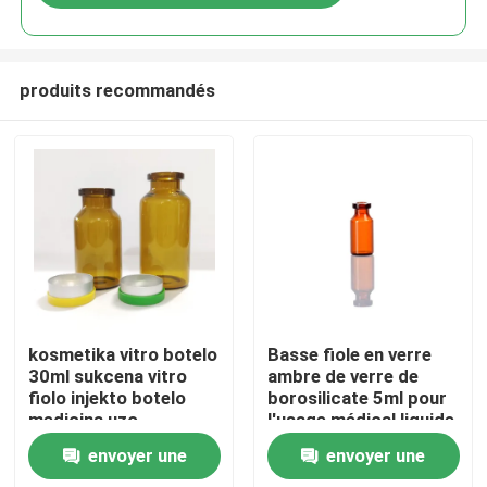
produits recommandés
À la maison
kosmetika vitro botelo
Basse fiole en verre
30ml sukcena vitro
ambre de verre de
fiolo injekto botelo
borosilicate 5ml pour
Produits
medicina uzo
l'usage médical liquide
pharmaceutique
envoyer une
envoyer une
À propos de nous