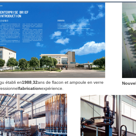
gu établi en
1988
,
32
ans de flacon et ampoule en verre 
Nouvel
fessionnel
fabrication
expérience.