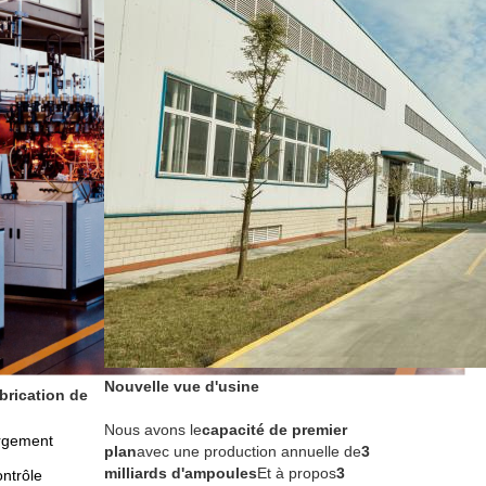
Nouvelle vue d'usine
rication de 
Nous avons le
capacité de premier 
rgement 
plan
avec une production annuelle de
3 
milliards d'ampoules
Et à propos
3 
ntrôle 