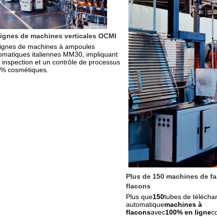
lignes de machines verticales OCMI
lignes de machines à ampoules 
omatiques italiennes MM30, impliquant 
 inspection et un contrôle de processus 
% cosmétiques.
Plus de 150 machines de fab
flacons
Plus que
150
tubes de télécha
automatique
machines à 
flacons
avec
100% en ligne
co