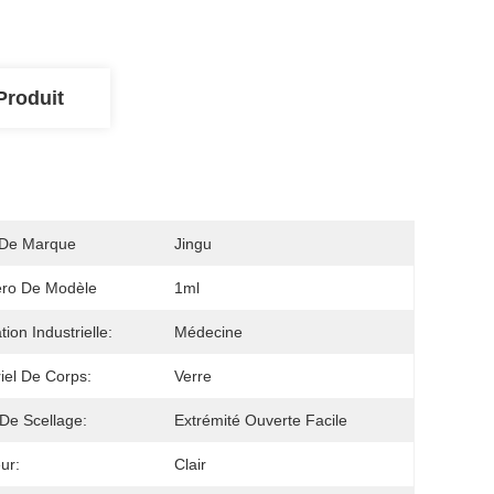
Produit
De Marque
Jingu
ro De Modèle
1ml
ation Industrielle:
Médecine
iel De Corps:
Verre
De Scellage:
Extrémité Ouverte Facile
ur:
Clair