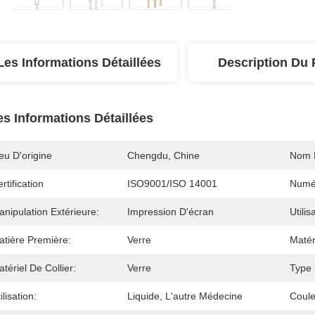
Les Informations Détaillées
Description Du 
es Informations Détaillées
eu D'origine
Chengdu, Chine
Nom 
rtification
ISO9001/ISO 14001
Numé
nipulation Extérieure:
Impression D'écran
Utilis
atière Première:
Verre
Matér
tériel De Collier:
Verre
Type 
ilisation:
Liquide, L'autre Médecine
Coule