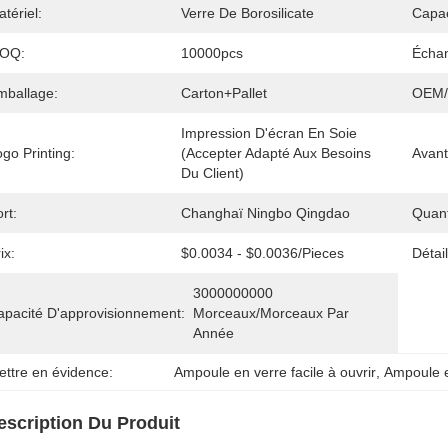
tériel:
Verre De Borosilicate
Capac
OQ:
10000pcs
Échan
mballage:
Carton+Pallet
OEM
Impression D'écran En Soie 
go Printing:
(accepter Adapté Aux Besoins 
Avant
Du Client)
rt:
Changhaï Ningbo Qingdao
Quan
ix:
$0.0034 - $0.0036/pieces
Détai
3000000000 
apacité D'approvisionnement:
Morceaux/morceaux Par   
Année
ettre en évidence:
Ampoule en verre facile à ouvrir
, 
Ampoule e
escription Du Produit