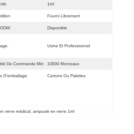
ité:
1ml
tillon:
Fourni Librement
/ODM:
Disponible
age:
Usine Et Professionnel
tité De Commande Min:
10000 Morceaux
ls D'emballage:
Cartons Ou Palettes
n verre médical
, 
ampoule en verre 1ml