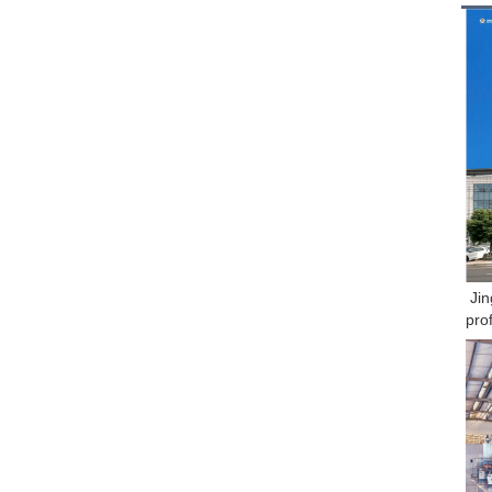
Jin
pro