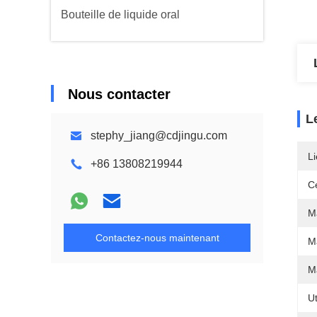
Bouteille de liquide oral
Nous contacter
L
stephy_jiang@cdjingu.com
Li
+86 13808219944
Ce
Ma
Contactez-nous maintenant
M
Ma
Ut