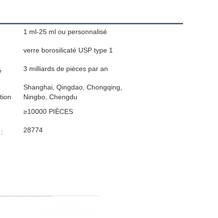
1 ml-25 ml ou personnalisé
verre borosilicaté USP type 1
3 milliards de pièces par an
é
Shanghai, Qingdao, Chongqing,
tion
Ningbo, Chengdu
≥10000 PIÈCES
28774
: