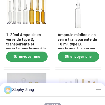
Visite de l'usine
Contrôle de la qualité
1-20ml Ampoule en
Ampoule médicale en
verre de type D,
verre transparente de
Nous contacter
transparente et
10 ml, type D,
ambrée, conforme à la
conforme à la norme
norme ISO
ISO
envoyer une
envoyer une
Nouvelles
demande
demande
Blogs
Flacon en verre borosilicaté
Stephy Jiang
fioles en verre tubulaires