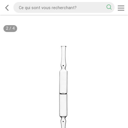
2
/
4