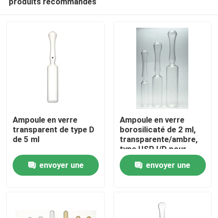
produits recommandés
Ampoule en verre
Ampoule en verre
transparent de type D
borosilicaté de 2 ml,
de 5 ml
transparente/ambre,
type USP I/D pour
À la maison
injection
envoyer une
envoyer une
pharmaceutique
Produits
demande
demande
À propos de nous