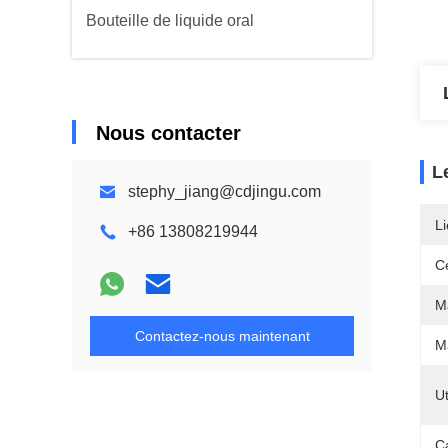
Bouteille de liquide oral
Nous contacter
L
stephy_jiang@cdjingu.com
Li
+86 13808219944
Ce
M
Contactez-nous maintenant
Ma
Ut
C