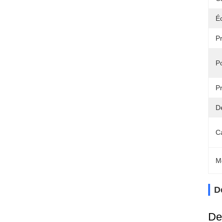
Éc
Pr
Po
Pr
Dé
C
M
D
De