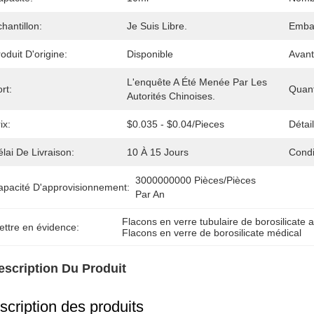
hantillon:
Je Suis Libre.
Embal
oduit D'origine:
Disponible
Avant
L'enquête A Été Menée Par Les 
rt:
Quan
Autorités Chinoises.
ix:
$0.035 - $0.04/pieces
Détai
lai De Livraison:
10 À 15 Jours
Condi
3000000000 Pièces/pièces 
apacité D'approvisionnement:
Par An
Flacons en verre tubulaire de borosilicate
ettre en évidence:
Flacons en verre de borosilicate médical
escription Du Produit
scription des produits