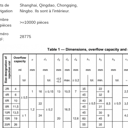
ts de
Shanghai, Qingdao, Chongqing,
igation
Ningbo. Ils sont à l'intérieur.
mbre
>=10000 pièces
pièces
méro
28775
F: