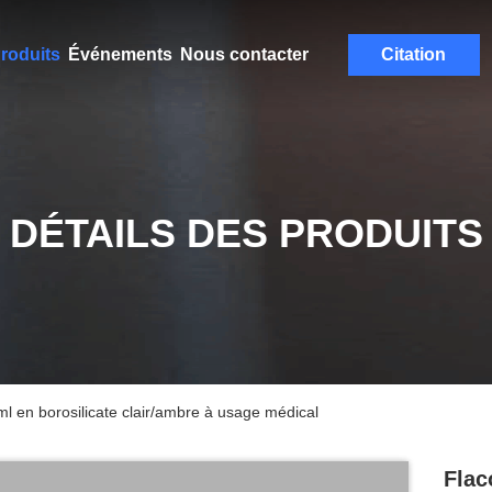
roduits
Événements
Nous contacter
Citation
DÉTAILS DES PRODUITS
ml en borosilicate clair/ambre à usage médical
Flac