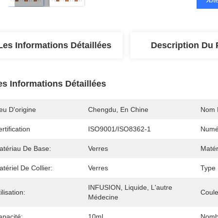
Les Informations Détaillées
Description Du 
es Informations Détaillées
eu D'origine
Chengdu, En Chine
Nom 
rtification
ISO9001/ISO8362-1
Numé
atériau De Base:
Verres
Matér
tériel De Collier:
Verres
Type 
INFUSION, Liquide, L'autre 
ilisation:
Coule
Médecine
apacité:
10ml
Nomb