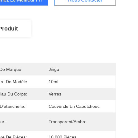
Produit
De Marque
Jingu
ro De Modèle
10ml
iau Du Corps:
Verres
D'étanchéité:
Couvercle En Caoutchouc
ur:
Transparent/Ambre
re De Pièces:
10 000 Pièces