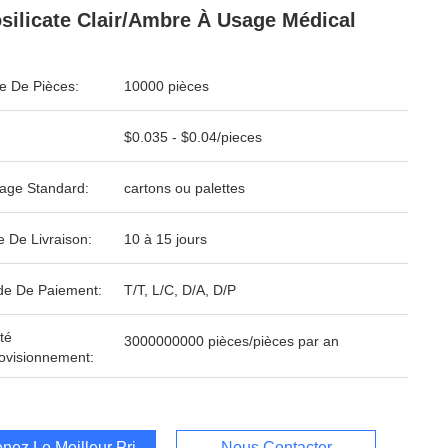
silicate Clair/ambre À Usage Médical
 De Pièces:
10000 pièces
$0.035 - $0.04/pieces
age Standard:
cartons ou palettes
e De Livraison:
10 à 15 jours
e De Paiement:
T/T, L/C, D/A, D/P
té
3000000000 pièces/pièces par an
ovisionnement:
nez Le Meilleur Prix
Nous Contacter