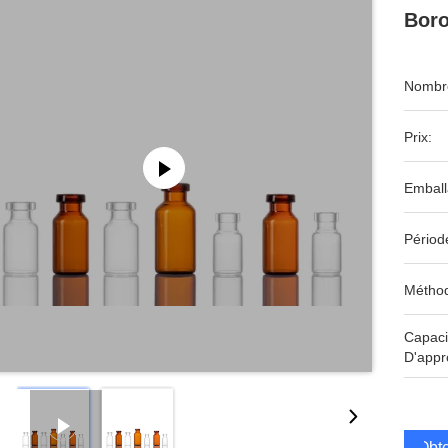
Boro
Nombre
Prix:
Emball
Périod
Méthod
Capaci
D'appr
Obte