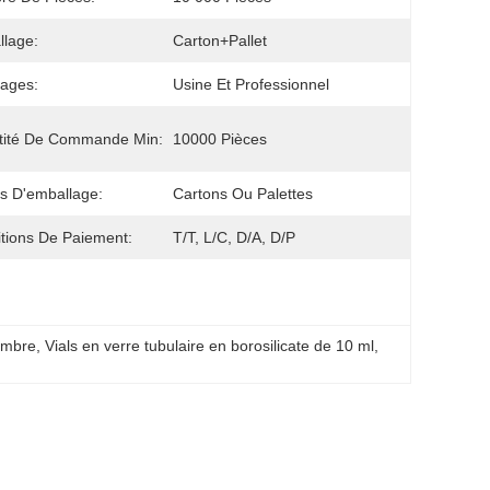
lage:
Carton+Pallet
ages:
Usine Et Professionnel
tité De Commande Min:
10000 Pièces
ls D'emballage:
Cartons Ou Palettes
tions De Paiement:
T/T, L/C, D/A, D/P
 ambre
, 
Vials en verre tubulaire en borosilicate de 10 ml
, 