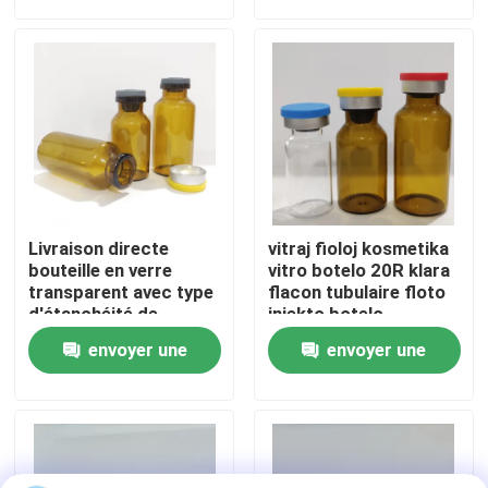
demande
demande
Visite de l'usine
Contrôle de la qualité
Nous contacter
Livraison directe
vitraj fioloj kosmetika
Nouvelles
bouteille en verre
vitro botelo 20R klara
transparent avec type
flacon tubulaire floto
d'étanchéité de
injekto botelo
bouchon en
Blogs
envoyer une
envoyer une
caoutchouc
demande
demande
Flacon en verre borosilicaté
fioles en verre tubulaires