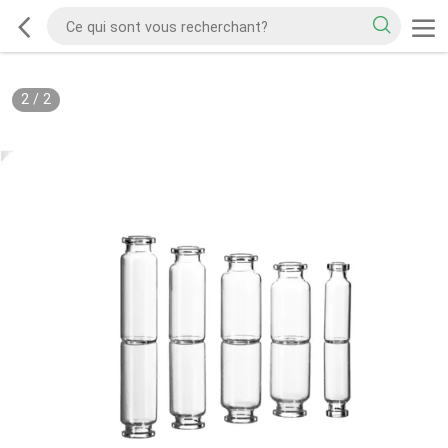
2
/
2