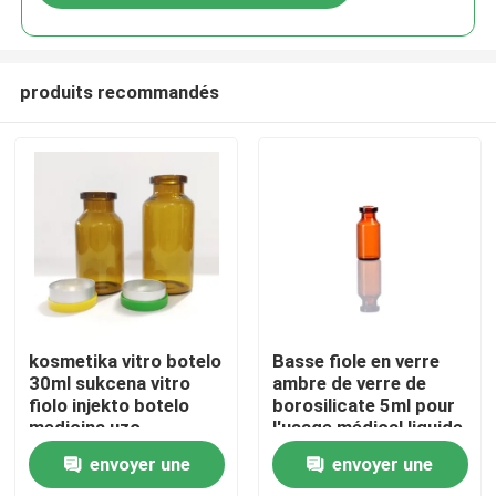
produits recommandés
À la maison
kosmetika vitro botelo
Basse fiole en verre
30ml sukcena vitro
ambre de verre de
fiolo injekto botelo
borosilicate 5ml pour
Produits
medicina uzo
l'usage médical liquide
pharmaceutique
envoyer une
envoyer une
À propos de nous